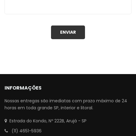
INFORMAÇÕES
Nossas entregas são imediatas com prazo máximo de 24
horas em toda grande SP, interior e litoral.
Estrada do Kondo, Nº 222B, Arujá - SP
(11) 4651-5936