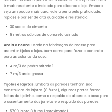
usinado foi usado para fazer o alicerce. Este tipo concreto
é mais resistente e indicado para alicerce e laje. Embora
seja um pouco mais caro, vale a pena pela praticidade,
rapidez e por ser de alta qualidade e resistência.
30 sacos de cimento
8 metros cúbicos de concreto usinado
Areia e Pedra.
Usado na fabricação da massa para
assentar tijolos e lajes, bem como para fazer o concreto
para as colunas da casa.
4 m/3 de pedra britada 1
7 m/3 areia grossa
Tijolos e lajotas.
Embora as paredes tenham sido
construídas de lajotas (8 furos), algumas partes forma
feitas de tijolinho, como o respaldo do alicerce, a base para
o assentamento das janelas e o respaldo das paredes.
5700 lajota 8 furos (aproximado)