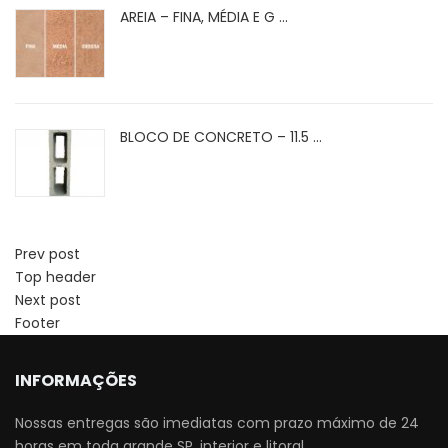
AREIA – FINA, MÉDIA E G ...
BLOCO DE CONCRETO – 11.5 ...
Prev post
Top header
Next post
Footer
INFORMAÇÕES
Nossas entregas são imediatas com prazo máximo de 24
horas em toda grande SP, interior e litoral.